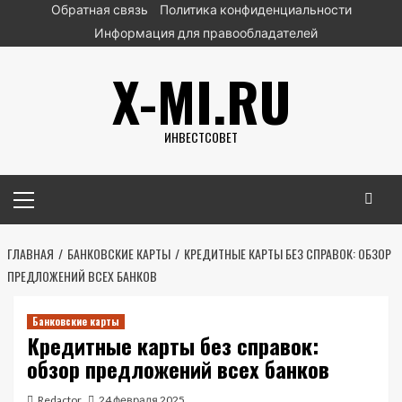
Перейти
Обратная связь
Политика конфиденциальности
к
Информация для правообладателей
содержимому
X-MI.RU
ИНВЕСТСОВЕТ
Основное
меню
ГЛАВНАЯ
БАНКОВСКИЕ КАРТЫ
КРЕДИТНЫЕ КАРТЫ БЕЗ СПРАВОК: ОБЗОР
ПРЕДЛОЖЕНИЙ ВСЕХ БАНКОВ
Банковские карты
Кредитные карты без справок:
обзор предложений всех банков
Redactor
24 февраля 2025