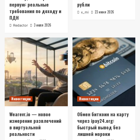
первую: реальные
рубли
требования по доходу и
23 июня 2026
x_mi
ПДН
3 июля 2026
Redactor
Инвестиции
Инвестиции
Wearevr.io — новое
Обмен биткоин на карту
измерение развлечений
через ipay24.org:
в виртуальной
быстрый вывод без
реальности
лишней мороки