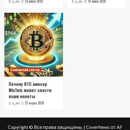
23 июня 2026
18 июня 2026
x_mi
x_mi
Банковский сектор
Почему BTC миксер
MixTwix может спасти
ваши монеты
27 марта 2026
x_mi
Copyright © Все права защищены.
|
CoverNews
от AF