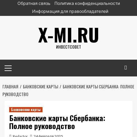
Перейти
Обратная связь
Политика конфиденциальности
к
Информация для правообладателей
содержимому
X-MI.RU
ИНВЕСТСОВЕТ
Основное
меню
ГЛАВНАЯ
БАНКОВСКИЕ КАРТЫ
БАНКОВСКИЕ КАРТЫ СБЕРБАНКА: ПОЛНОЕ
РУКОВОДСТВО
Банковские карты
Банковские карты Сбербанка:
Полное руководство
Redactor
24 февраля 2025