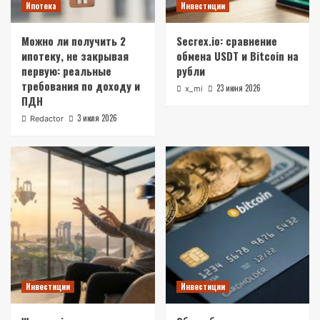
Ипотека
Инвестиции
Можно ли получить 2
Secrex.io: сравнение
ипотеку, не закрывая
обмена USDT и Bitcoin на
первую: реальные
рубли
требования по доходу и
23 июня 2026
x_mi
ПДН
3 июля 2026
Redactor
Инвестиции
Инвестиции