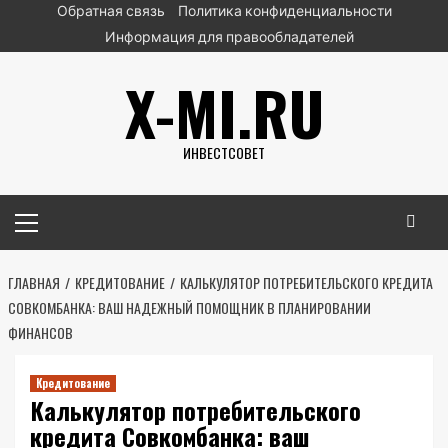
Перейти
Обратная связь
Политика конфиденциальности
к
Информация для правообладателей
содержимому
X-MI.RU
ИНВЕСТСОВЕТ
Основное
меню
ГЛАВНАЯ
КРЕДИТОВАНИЕ
КАЛЬКУЛЯТОР ПОТРЕБИТЕЛЬСКОГО КРЕДИТА
СОВКОМБАНКА: ВАШ НАДЕЖНЫЙ ПОМОЩНИК В ПЛАНИРОВАНИИ
ФИНАНСОВ
Кредитование
Калькулятор потребительского
кредита Совкомбанка: ваш