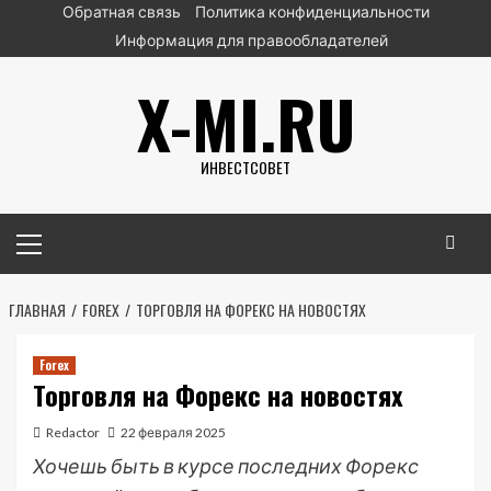
Перейти
Обратная связь
Политика конфиденциальности
к
Информация для правообладателей
содержимому
X-MI.RU
ИНВЕСТСОВЕТ
Основное
меню
ГЛАВНАЯ
FOREX
ТОРГОВЛЯ НА ФОРЕКС НА НОВОСТЯХ
Forex
Торговля на Форекс на новостях
Redactor
22 февраля 2025
Хочешь быть в курсе последних Форекс