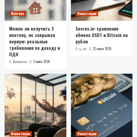
Ипотека
Инвестиции
Можно ли получить 2
Secrex.io: сравнение
ипотеку, не закрывая
обмена USDT и Bitcoin на
первую: реальные
рубли
требования по доходу и
23 июня 2026
x_mi
ПДН
3 июля 2026
Redactor
Инвестиции
Инвестиции