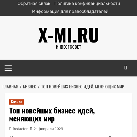
Перейти
Обратная связь
Политика конфиденциальности
к
Информация для правообладателей
содержимому
X-MI.RU
ИНВЕСТСОВЕТ
Основное
меню
ГЛАВНАЯ
БИЗНЕС
ТОП НОВЕЙШИХ БИЗНЕС ИДЕЙ, МЕНЯЮЩИХ МИР
Бизнес
Топ новейших бизнес идей,
меняющих мир
Redactor
21 февраля 2025