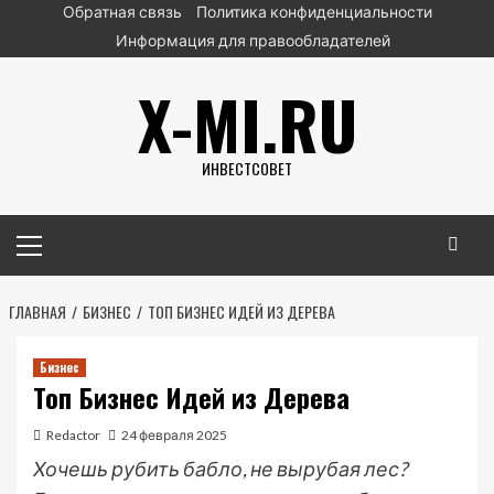
Перейти
Обратная связь
Политика конфиденциальности
к
Информация для правообладателей
содержимому
X-MI.RU
ИНВЕСТСОВЕТ
Основное
меню
ГЛАВНАЯ
БИЗНЕС
ТОП БИЗНЕС ИДЕЙ ИЗ ДЕРЕВА
Бизнес
Топ Бизнес Идей из Дерева
Redactor
24 февраля 2025
Хочешь рубить бабло, не вырубая лес?