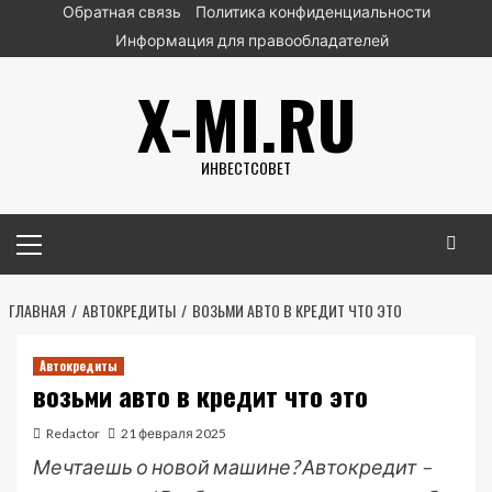
Перейти
Обратная связь
Политика конфиденциальности
к
Информация для правообладателей
содержимому
X-MI.RU
ИНВЕСТСОВЕТ
Основное
меню
ГЛАВНАЯ
АВТОКРЕДИТЫ
ВОЗЬМИ АВТО В КРЕДИТ ЧТО ЭТО
Автокредиты
возьми авто в кредит что это
Redactor
21 февраля 2025
Мечтаешь о новой машине? Автокредит –